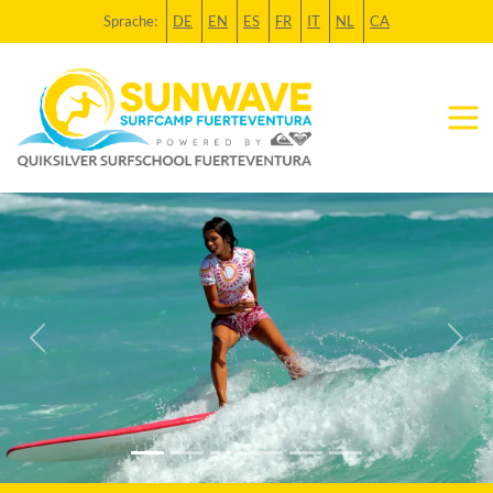
Sprache:
DE
EN
ES
FR
IT
NL
CA
Previous
Next