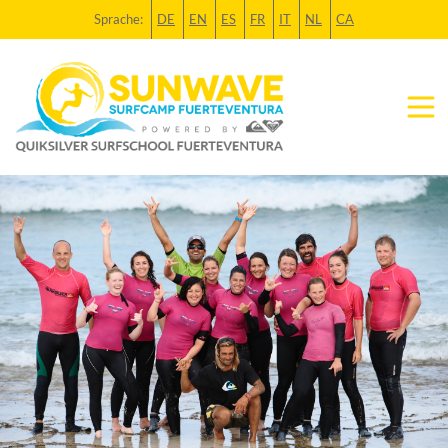
Sprache:
DE
EN
ES
FR
IT
NL
CA