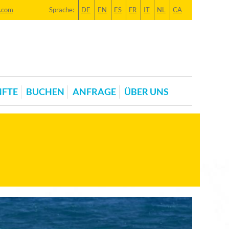
.com
Sprache:
DE
EN
ES
FR
IT
NL
CA
FTE
BUCHEN
ANFRAGE
ÜBER UNS