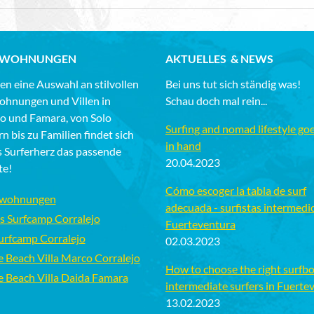
NWOHNUNGEN
AKTUELLES & NEWS
en eine Auswahl an stilvollen
Bei uns tut sich ständig was!
ohnungen und Villen in
Schau doch mal rein...
jo und Famara, von Solo
Surfing and nomad lifestyle go
rn bis zu Familien findet sich
in hand
s Surferherz das passende
20.04.2023
te!
Cómo escoger la tabla de surf
nwohnungen
adecuada - surfistas intermedi
s Surfcamp Corralejo
Fuerteventura
Surfcamp Corralejo
02.03.2023
e Beach Villa Marco Corralejo
How to choose the right surfbo
e Beach Villa Daida Famara
intermediate surfers in Fuerte
13.02.2023