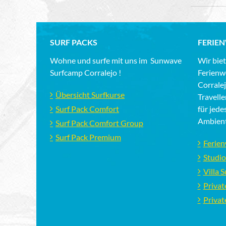
SURF PACKS
FERIE
Wohne und surfe mit uns im Sunwave
Wir biet
Surfcamp Corralejo !
Ferienw
Corrale
Übersicht Surfkurse
Travelle
Surf Pack Comfort
für jede
Ambien
Surf Pack Comfort Group
Surf Pack Premium
Ferie
Studio
Villa 
Privat
Privat