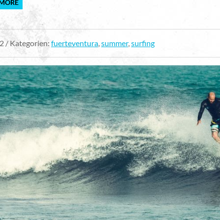
 MORE
2 / Kategorien:
fuerteventura
,
summer
,
surfing