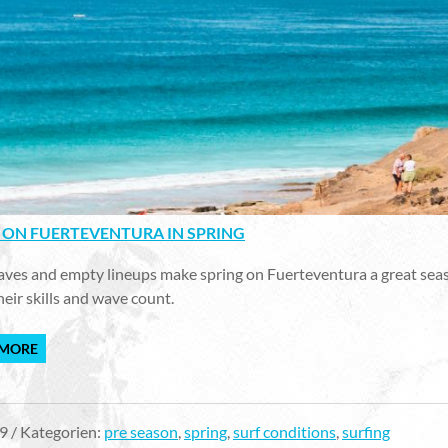
 ON FUERTEVENTURA IN SPRING
ves and empty lineups make spring on Fuerteventura a great seaso
eir skills and wave count.
 MORE
9 / Kategorien:
pre season
,
spring
,
surf conditions
,
surfing