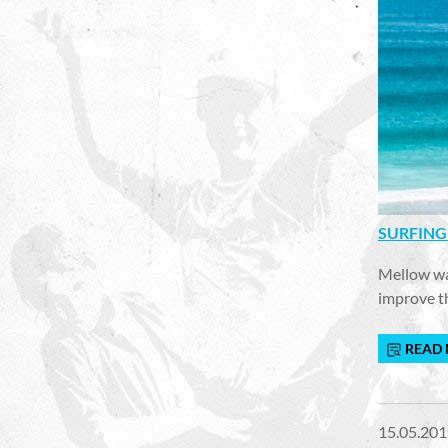
SURFING
Mellow wa
improve th
READ
15.05.201