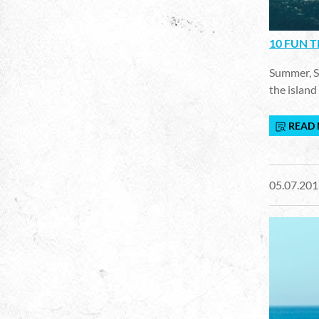
10 FUN 
Summer, Su
the island
READ
05.07.201