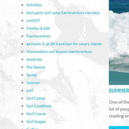
Activities
best party surf camp fuerteventura corralejo
covid19
Familys & kids
Fuerteventura
germany & uk lift travel ban for canary islands
intermediate surf lessons fuerteventura
lanzarote
Pre Season
Spring
Summer
SUMMER 
surf
Surf Camps
One of the
Surf Conditions
lot of peo
Surf Course
reading an
Surf Images