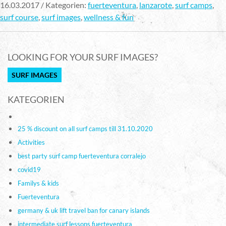
16.03.2017 / Kategorien:
fuerteventura
,
lanzarote
,
surf camps
,
surf course
,
surf images
,
wellness & fun
LOOKING FOR YOUR SURF IMAGES?
SURF IMAGES
KATEGORIEN
25 % discount on all surf camps till 31.10.2020
Activities
best party surf camp fuerteventura corralejo
covid19
Familys & kids
Fuerteventura
germany & uk lift travel ban for canary islands
intermediate surf lessons fuerteventura