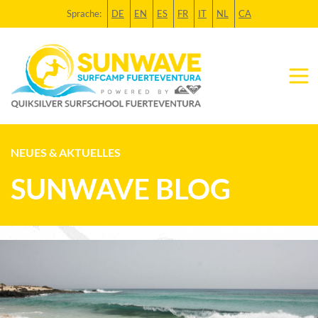
Sprache:
DE
EN
ES
FR
IT
NL
CA
NEUES & AKTUELLES
SUNWAVE BLOG